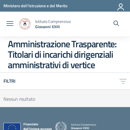
Vai ai contenuti
Vai al menu di navigazione
Vai al footer
Ministero dell'Istruzione e del Merito
Istituto Comprensivo
Giovanni XXIII
Amministrazione Trasparente:
Titolari di incarichi dirigenziali
amministrativi di vertice
FILTRI
Nessun risultato
Istituto Comprensivo
Giovanni XXIII