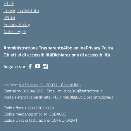
PTOF
Consiglio d’istituto
PNRR
Privacy Policy
Note Legali
Amministrazione Trasparente
Albo online
Privacy Policy
Obiettivi di accessibilità
Dichiarazione di accessibilità
Seguici su:
Indirizzo:
Via Venezia, 2 - 20031 - Cesate (MI)
Centralino:
029940256
Email:
miic8ba00c@istruzione.it
Posta elettronica certificata (PEC):
miic8ba00c@pec.istruzione.it
Codice fiscale: 80122670153
Codice meccanografico:
MIIC8BA00C
Codice unico di fatturazione (CUF): UFW2MJ