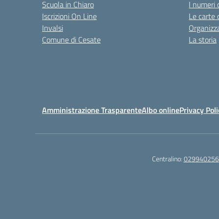
Scuola in Chiaro
I numeri 
Iscrizioni On Line
Le carte 
Invalsi
Organizz
Comune di Cesate
La storia
Amministrazione Trasparente
Albo online
Privacy Poli
Centralino:
029940256