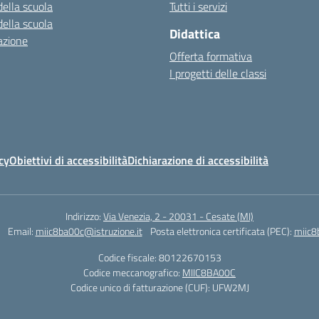
della scuola
Tutti i servizi
della scuola
Didattica
azione
Offerta formativa
I progetti delle classi
cy
Obiettivi di accessibilità
Dichiarazione di accessibilità
Indirizzo:
Via Venezia, 2 - 20031 - Cesate (MI)
Email:
miic8ba00c@istruzione.it
Posta elettronica certificata (PEC):
miic8
Codice fiscale: 80122670153
Codice meccanografico:
MIIC8BA00C
Codice unico di fatturazione (CUF): UFW2MJ