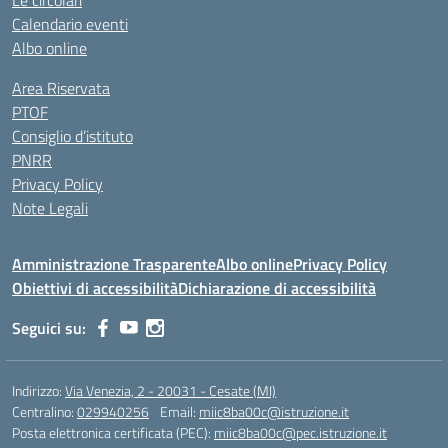
Le circolari
Calendario eventi
Albo online
Area Riservata
PTOF
Consiglio d’istituto
PNRR
Privacy Policy
Note Legali
Amministrazione Trasparente
Albo online
Privacy Policy
Obiettivi di accessibilità
Dichiarazione di accessibilità
Seguici su:
Indirizzo:
Via Venezia, 2 - 20031 - Cesate (MI)
Centralino:
029940256
Email:
miic8ba00c@istruzione.it
Posta elettronica certificata (PEC):
miic8ba00c@pec.istruzione.it