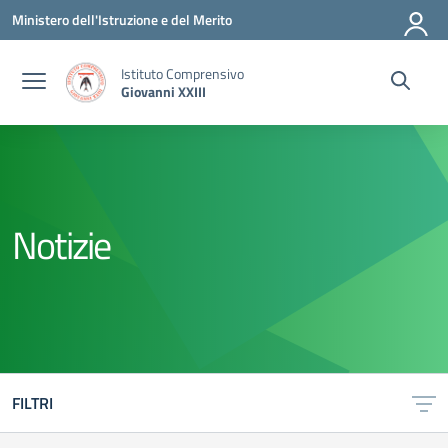
Vai ai contenuti
Vai al menu di navigazione
Vai al footer
Ministero dell'Istruzione e del Merito
Istituto Comprensivo
Giovanni XXIII
Notizie
FILTRI