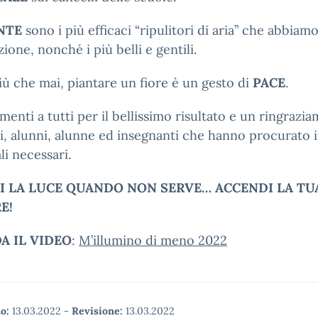
NTE
sono i più efficaci “ripulitori di aria” che abbiamo
zione, nonché i più belli e gentili.
iù che mai, piantare un fiore è un gesto di
PACE
.
enti a tutti per il bellissimo risultato e un ringrazi
i, alunni, alunne ed insegnanti che hanno procurato i
li necessari.
I LA LUCE QUANDO NON SERVE… ACCENDI LA TU
E!
A IL VIDEO
:
M’illumino di meno 2022
o:
13.03.2022
-
Revisione:
13.03.2022