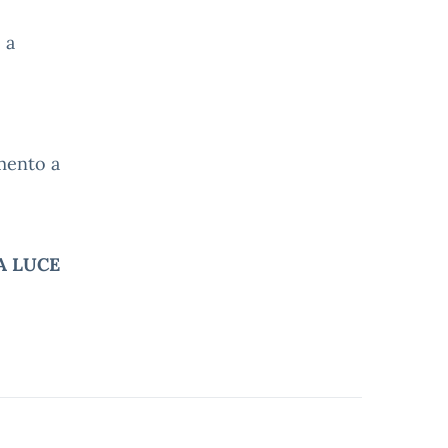
 a
amento a
A LUCE