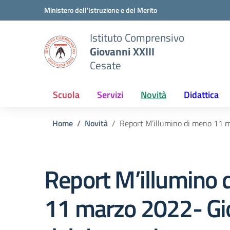
Vai ai contenuti
Vai al menu di navigazione
Vai al footer
Ministero dell'Istruzione e del Merito
Istituto Comprensivo
Giovanni XXIII
Cesate
Scuola
Servizi
Novità
Didattica
Home
Novità
Report M’illumino di meno 11 m
Report M’illumino 
11 marzo 2022- Gi