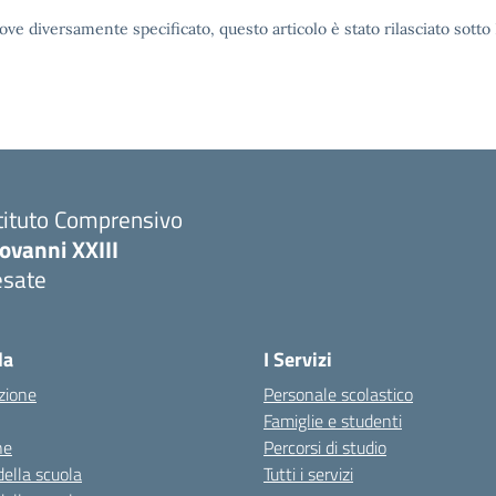
ove diversamente specificato, questo articolo è stato rilasciato sott
tituto Comprensivo
ovanni XXIII
esate
la
I Servizi
zione
Personale scolastico
Famiglie e studenti
ne
Percorsi di studio
della scuola
Tutti i servizi