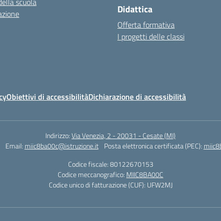
della scuola
Didattica
azione
Offerta formativa
I progetti delle classi
cy
Obiettivi di accessibilità
Dichiarazione di accessibilità
Indirizzo:
Via Venezia, 2 - 20031 - Cesate (MI)
Email:
miic8ba00c@istruzione.it
Posta elettronica certificata (PEC):
miic8
Codice fiscale: 80122670153
Codice meccanografico:
MIIC8BA00C
Codice unico di fatturazione (CUF): UFW2MJ