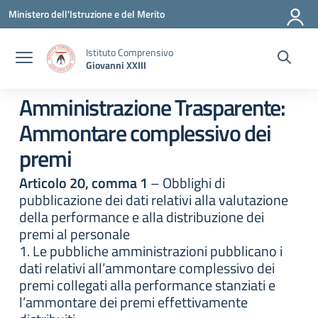
Vai ai contenuti
Vai al menu di navigazione
Vai al footer
Ministero dell'Istruzione e del Merito
Istituto Comprensivo
Giovanni XXIII
Amministrazione Trasparente:
Ammontare complessivo dei
premi
Articolo 20, comma 1
– Obblighi di
pubblicazione dei dati relativi alla valutazione
della performance e alla distribuzione dei
premi al personale
1. Le pubbliche amministrazioni pubblicano i
dati relativi all’ammontare complessivo dei
premi collegati alla performance stanziati e
l’ammontare dei premi effettivamente