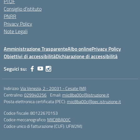
PTOF
Consiglio d’istituto
PNRR
Privacy Policy
Note Legali
Amministrazione Trasparente
Albo online
Privacy Policy
Obiettivi di accessibilità
Dichiarazione di accessibilità
Seguici su:
Indirizzo:
Via Venezia, 2 - 20031 - Cesate (MI)
Centralino:
029940256
Email:
miic8ba00c@istruzione.it
Posta elettronica certificata (PEC):
miic8ba00c@pec.istruzione.it
Codice fiscale: 80122670153
Codice meccanografico:
MIIC8BA00C
Codice unico di fatturazione (CUF): UFW2MJ