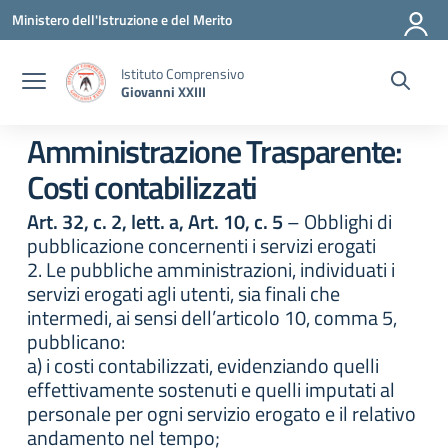
Vai ai contenuti
Vai al menu di navigazione
Vai al footer
Ministero dell'Istruzione e del Merito
Istituto Comprensivo
Giovanni XXIII
Amministrazione Trasparente:
Costi contabilizzati
Art. 32, c. 2, lett. a, Art. 10, c. 5
– Obblighi di
pubblicazione concernenti i servizi erogati
2. Le pubbliche amministrazioni, individuati i
servizi erogati agli utenti, sia finali che
intermedi, ai sensi dell’articolo 10, comma 5,
pubblicano:
a) i costi contabilizzati, evidenziando quelli
effettivamente sostenuti e quelli imputati al
personale per ogni servizio erogato e il relativo
andamento nel tempo;