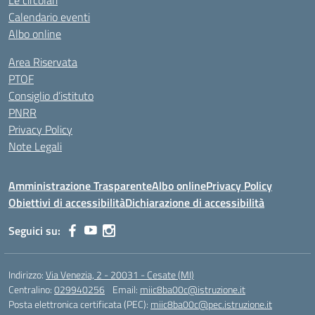
Le circolari
Calendario eventi
Albo online
Area Riservata
PTOF
Consiglio d’istituto
PNRR
Privacy Policy
Note Legali
Amministrazione Trasparente
Albo online
Privacy Policy
Obiettivi di accessibilità
Dichiarazione di accessibilità
Seguici su:
Indirizzo:
Via Venezia, 2 - 20031 - Cesate (MI)
Centralino:
029940256
Email:
miic8ba00c@istruzione.it
Posta elettronica certificata (PEC):
miic8ba00c@pec.istruzione.it