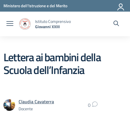
Vai ai contenuti
Vai al menu di navigazione
Vai al footer
Ministero dell'Istruzione e del Merito
Istituto Comprensivo
Giovanni XXIII
Lettera ai bambini della
Scuola dell’Infanzia
Claudia Cavaterra
0
Docente