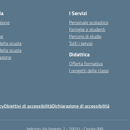
la
I Servizi
zione
Personale scolastico
Famiglie e studenti
ne
Percorsi di studio
della scuola
Tutti i servizi
della scuola
Didattica
azione
Offerta formativa
I progetti delle classi
cy
Obiettivi di accessibilità
Dichiarazione di accessibilità
Indirizzo:
Via Venezia, 2 - 20031 - Cesate (MI)