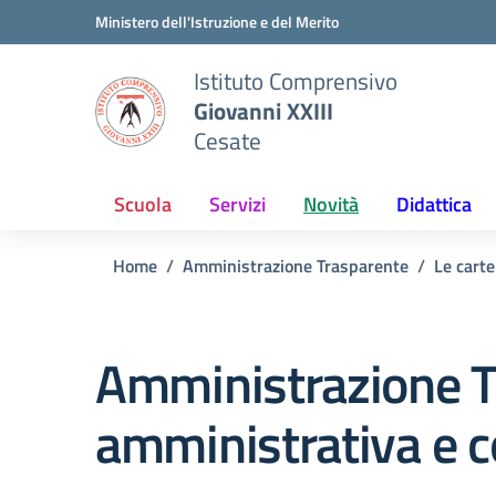
Vai ai contenuti
Vai al menu di navigazione
Vai al footer
Ministero dell'Istruzione e del Merito
Istituto Comprensivo
Giovanni XXIII
Cesate
Scuola
Servizi
Novità
Didattica
Home
Amministrazione Trasparente
Le carte
Amministrazione T
amministrativa e c