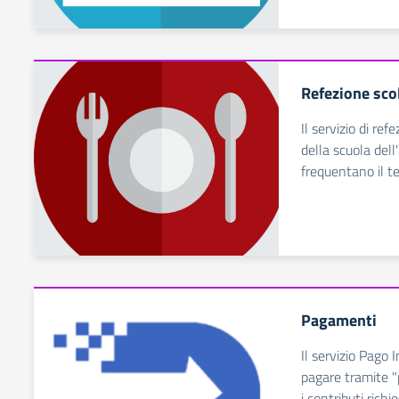
Refezione sco
Il servizio di ref
della scuola dell
frequentano il t
Pagamenti
Il servizio Pago 
pagare tramite "
i contributi richie