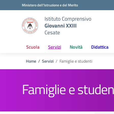
Vai ai contenuti
Vai al menu di navigazione
Vai al footer
Ministero dell'Istruzione e del Merito
Istituto Comprensivo
Giovanni XXIII
Cesate
Scuola
Servizi
Novità
Didattica
Home
Servizi
Famiglie e studenti
Famiglie e studen