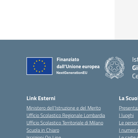
Is
Gi
C
Link Esterni
La Scuo
Ministero dell’Istruzione e del Merito
Presenta
Ufficio Scolastico Regionale Lombardia
I luoghi
Ufficio Scolastico Territoriale di Milano
Le perso
Scuola in Chiaro
I numeri 
Iscrizioni On Line
Le carte 