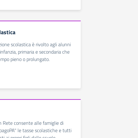
lastica
ezione scolastica è rivolto agli alunni
'infanzia, primaria e secondaria che
empo pieno o prolungato.
In Rete consente alle famiglie di
pagoPA" le tasse scolastiche e tutti
sti ai propri figli dalle scuole.