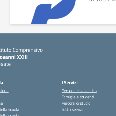
tituto Comprensivo
ovanni XXIII
esate
la
I Servizi
zione
Personale scolastico
Famiglie e studenti
ne
Percorsi di studio
della scuola
Tutti i servizi
della scuola