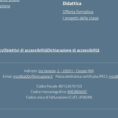
Didattica
azione
Offerta formativa
I progetti delle classi
cy
Obiettivi di accessibilità
Dichiarazione di accessibilità
Indirizzo:
Via Venezia, 2 - 20031 - Cesate (MI)
Email:
miic8ba00c@istruzione.it
Posta elettronica certificata (PEC):
miic8
Codice fiscale: 80122670153
Codice meccanografico:
MIIC8BA00C
Codice unico di fatturazione (CUF): UFW2MJ