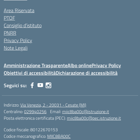
Area Riservata
PTOF
Consiglio d’istituto
PNRR
Privacy Policy
Note Legali
Amministrazione Trasparente
Albo online
Privacy Policy
Obiettivi di accessibilità
Dichiarazione di accessibilità
Seguici su:
Indirizzo:
Via Venezia, 2 - 20031 - Cesate (MI)
Centralino:
029940256
Email:
miic8ba00c@istruzione.it
Posta elettronica certificata (PEC):
miic8ba00c@pec.istruzione.it
Codice fiscale: 80122670153
Codice meccanografico:
MIIC8BA00C