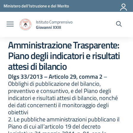
Vai ai contenuti
Vai al menu di navigazione
Vai al footer
Ministero dell'Istruzione e del Merito
Istituto Comprensivo
Giovanni XXIII
Amministrazione Trasparente:
Piano degli indicatori e risultati
attesi di bilancio
Dlgs 33/2013 – Articolo 29, comma 2
–
Obblighi di pubblicazione del bilancio,
preventivo e consuntivo, e del Piano degli
indicatori e risultati attesi di bilancio, nonché
dei dati concernenti il monitoraggio degli
obiettivi
2. Le pubbliche amministrazioni pubblicano il
Piano di cui all’articolo 19 del decreto