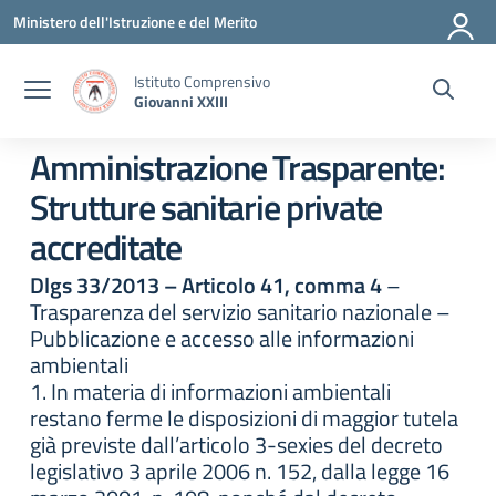
Vai ai contenuti
Vai al menu di navigazione
Vai al footer
Ministero dell'Istruzione e del Merito
Istituto Comprensivo
Giovanni XXIII
Amministrazione Trasparente:
Strutture sanitarie private
accreditate
Dlgs 33/2013 – Articolo 41, comma 4
–
Trasparenza del servizio sanitario nazionale –
Pubblicazione e accesso alle informazioni
ambientali
1. In materia di informazioni ambientali
restano ferme le disposizioni di maggior tutela
già previste dall’articolo 3-sexies del decreto
legislativo 3 aprile 2006 n. 152, dalla legge 16