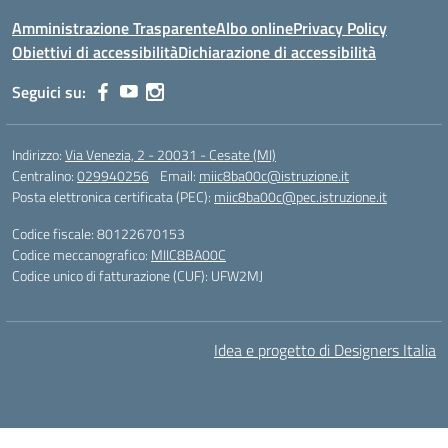
Amministrazione Trasparente
Albo online
Privacy Policy
Obiettivi di accessibilità
Dichiarazione di accessibilità
Seguici su:
Indirizzo:
Via Venezia, 2 - 20031 - Cesate (MI)
Centralino:
029940256
Email:
miic8ba00c@istruzione.it
Posta elettronica certificata (PEC):
miic8ba00c@pec.istruzione.it
Codice fiscale: 80122670153
Codice meccanografico:
MIIC8BA00C
Codice unico di fatturazione (CUF): UFW2MJ
Idea e progetto di Designers Italia