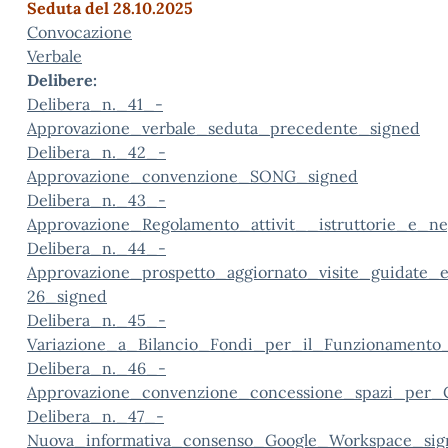
Seduta del 28.10.2025
Convocazione
Verbale
Delibere:
Delibera_n._41_-
Approvazione_verbale_seduta_precedente_signed
Delibera_n._42_-
Approvazione_convenzione_SONG_signed
Delibera_n._43_-
Approvazione_Regolamento_attivit__istruttorie_e_ne
Delibera_n._44_-
Approvazione_prospetto_aggiornato_visite_guidate_e
26_signed
Delibera_n._45_-
Variazione_a_Bilancio_Fondi_per_il_Funzionament
Delibera_n._46_-
Approvazione_convenzione_concessione_spazi_per_Co
Delibera_n._47_-
Nuova_informativa_consenso_Google_Workspace_sig