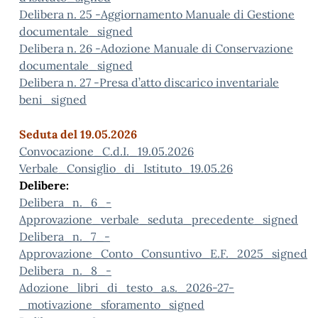
Delibera n. 25 -Aggiornamento Manuale di Gestione
documentale_signed
Delibera n. 26 -Adozione Manuale di Conservazione
documentale_signed
Delibera n. 27 -Presa d’atto discarico inventariale
beni_signed
Seduta del 19.05.2026
Convocazione_C.d.I._19.05.2026
Verbale_Consiglio_di_Istituto_19.05.26
Delibere:
Delibera_n._6_-
Approvazione_verbale_seduta_precedente_signed
Delibera_n._7_-
Approvazione_Conto_Consuntivo_E.F._2025_signed
Delibera_n._8_-
Adozione_libri_di_testo_a.s._2026-27-
_motivazione_sforamento_signed