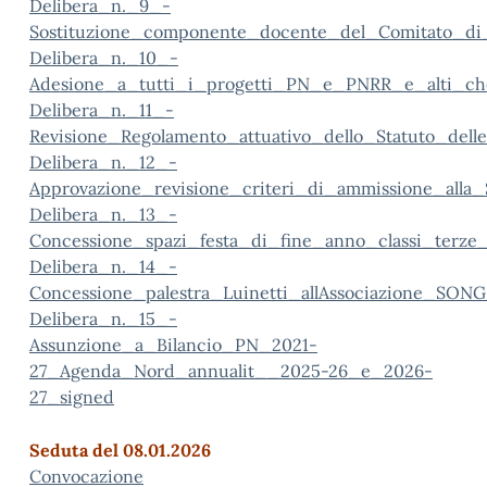
Delibera_n._9_-
Sostituzione_componente_docente_del_Comitato_di_
Delibera_n._10_-
Adesione_a_tutti_i_progetti_PN_e_PNRR_e_alti_che_
Delibera_n._11_-
Revisione_Regolamento_attuativo_dello_Statuto_dell
Delibera_n._12_-
Approvazione_revisione_criteri_di_ammissione_alla
Delibera_n._13_-
Concessione_spazi_festa_di_fine_anno_classi_terze
Delibera_n._14_-
Concessione_palestra_Luinetti_allAssociazione_SON
Delibera_n._15_-
Assunzione_a_Bilancio_PN_2021-
27_Agenda_Nord_annualit__2025-26_e_2026-
27_signed
Seduta del 08.01.2026
Convocazione