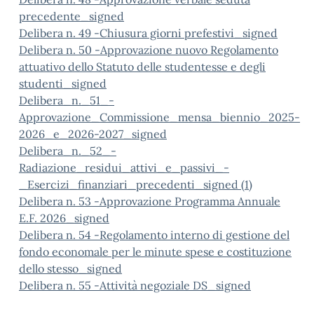
precedente_signed
Delibera n. 49 -Chiusura giorni prefestivi_signed
Delibera n. 50 -Approvazione nuovo Regolamento
attuativo dello Statuto delle studentesse e degli
studenti_signed
Delibera_n._51_-
Approvazione_Commissione_mensa_biennio_2025-
2026_e_2026-2027_signed
Delibera_n._52_-
Radiazione_residui_attivi_e_passivi_-
_Esercizi_finanziari_precedenti_signed (1)
Delibera n. 53 -Approvazione Programma Annuale
E.F. 2026_signed
Delibera n. 54 -Regolamento interno di gestione del
fondo economale per le minute spese e costituzione
dello stesso_signed
Delibera n. 55 -Attività negoziale DS_signed