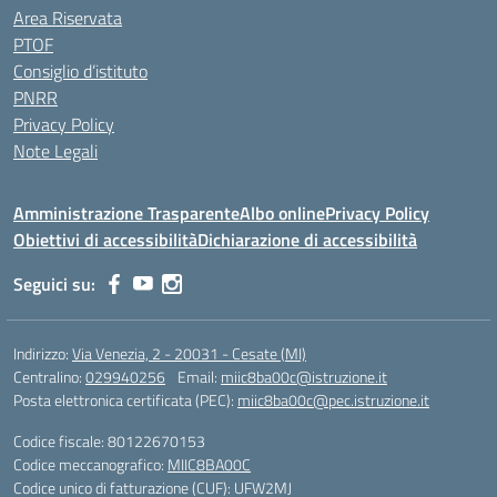
Area Riservata
PTOF
Consiglio d’istituto
PNRR
Privacy Policy
Note Legali
Amministrazione Trasparente
Albo online
Privacy Policy
Obiettivi di accessibilità
Dichiarazione di accessibilità
Seguici su:
Indirizzo:
Via Venezia, 2 - 20031 - Cesate (MI)
Centralino:
029940256
Email:
miic8ba00c@istruzione.it
Posta elettronica certificata (PEC):
miic8ba00c@pec.istruzione.it
Codice fiscale: 80122670153
Codice meccanografico:
MIIC8BA00C
Codice unico di fatturazione (CUF): UFW2MJ