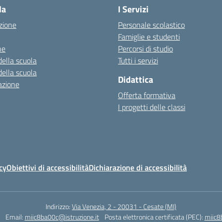
la
I Servizi
zione
Personale scolastico
Famiglie e studenti
ne
Percorsi di studio
della scuola
Tutti i servizi
della scuola
Didattica
azione
Offerta formativa
I progetti delle classi
cy
Obiettivi di accessibilità
Dichiarazione di accessibilità
Indirizzo:
Via Venezia, 2 - 20031 - Cesate (MI)
Email:
miic8ba00c@istruzione.it
Posta elettronica certificata (PEC):
miic8