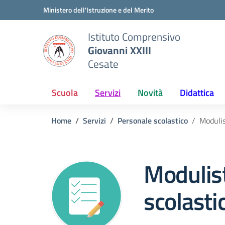
Vai ai contenuti
Vai al menu di navigazione
Vai al footer
Ministero dell'Istruzione e del Merito
Istituto Comprensivo
Giovanni XXIII
Cesate
Scuola
Servizi
Novità
Didattica
Home
Servizi
Personale scolastico
Modulis
Modulist
scolasti