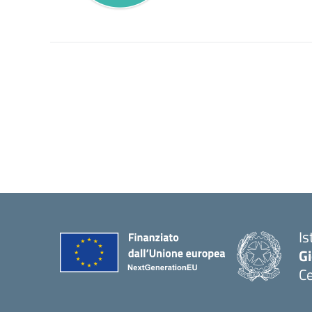
Is
Gi
C