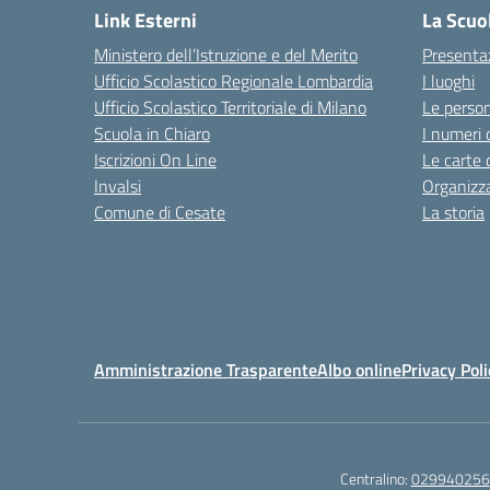
Link Esterni
La Scuo
Ministero dell’Istruzione e del Merito
Presenta
Ufficio Scolastico Regionale Lombardia
I luoghi
Ufficio Scolastico Territoriale di Milano
Le perso
Scuola in Chiaro
I numeri 
Iscrizioni On Line
Le carte 
Invalsi
Organizz
Comune di Cesate
La storia
Amministrazione Trasparente
Albo online
Privacy Poli
Centralino:
029940256