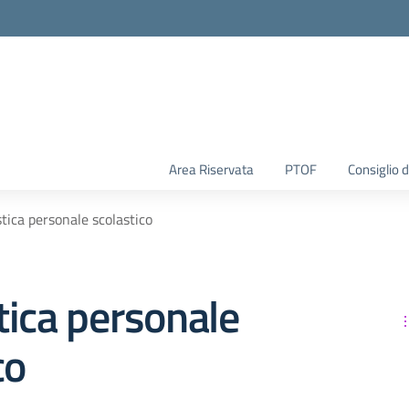
Area Riservata
PTOF
Consiglio d
tica personale scolastico
ica personale
co