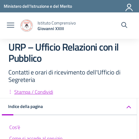
Vai ai contenuti
Vai al menu di navigazione
Vai al footer
Ministero dell'Istruzione e del Merito
Istituto Comprensivo
Giovanni XXIII
URP – Ufficio Relazioni con il
Pubblico
Contatti e orari di ricevimento dell'Ufficio di
Segreteria
Stampa / Condividi
Indice della pagina
Cos'è
Come si accede al servizio