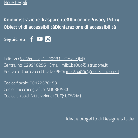
Note Legali
Amministrazione Trasparente
Albo online
Privacy Policy
Obiettivi di accessibilità
Dichiarazione di accessibilità
Seguici su:
Indirizzo:
Via Venezia, 2 - 20031 - Cesate (MI)
Centralino:
029940256
Email:
miic8ba00c@istruzione.it
Posta elettronica certificata (PEC):
miic8ba00c@pec.istruzione.it
Codice fiscale: 80122670153
Codice meccanografico:
MIIC8BA00C
Codice unico di fatturazione (CUF): UFW2MJ
Idea e progetto di Designers Italia