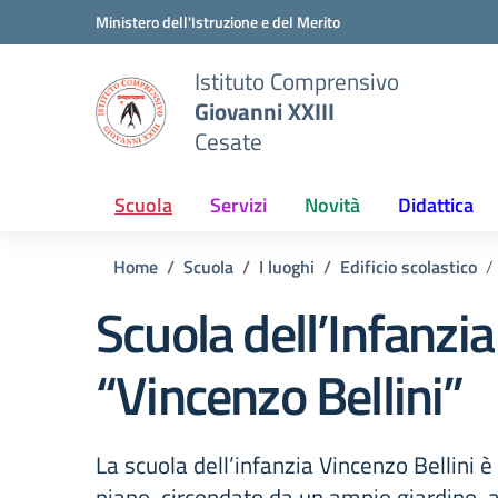
Vai ai contenuti
Vai al menu di navigazione
Vai al footer
Ministero dell'Istruzione e del Merito
Istituto Comprensivo
Giovanni XXIII
Cesate
Scuola
Servizi
Novità
Didattica
Home
Scuola
I luoghi
Edificio scolastico
Scuola dell’Infanzia
“Vincenzo Bellini”
La scuola dell’infanzia Vincenzo Bellini è 
piano, circondato da un ampio giardino, 