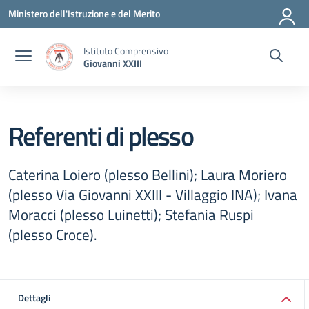
Vai ai contenuti
Vai al menu di navigazione
Vai al footer
Ministero dell'Istruzione e del Merito
Istituto Comprensivo
Giovanni XXIII
Referenti di plesso
Caterina Loiero (plesso Bellini); Laura Moriero
(plesso Via Giovanni XXIII - Villaggio INA); Ivana
Moracci (plesso Luinetti); Stefania Ruspi
(plesso Croce).
Dettagli