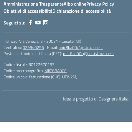
Amministrazione Trasparente
Albo online
Privacy Policy
Obiettivi di accessibilità
Dichiarazione di accessibilità
Seguici su:
Indirizzo:
Via Venezia, 2 - 20031 - Cesate (MI)
Centralino:
029940256
Email:
miic8ba00c@istruzione.it
Posta elettronica certificata (PEC):
miic8ba00c@pec.istruzione.it
Codice fiscale: 80122670153
Codice meccanografico:
MIIC8BA00C
Codice unico di fatturazione (CUF): UFW2MJ
Idea e progetto di Designers Italia