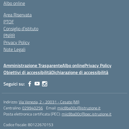
Albo online
Area Riservata
PTOF
Consiglio d’istituto
PNRR
Privacy Policy
Note Legali
Amministrazione Trasparente
Albo online
Privacy Policy
Obiettivi di accessibilità
Dichiarazione di accessibilità
Seguici su:
Indirizzo:
Via Venezia, 2 - 20031 - Cesate (MI)
Centralino:
029940256
Email:
miic8ba00c@istruzione.it
Posta elettronica certificata (PEC):
miic8ba00c@pec.istruzione.it
Codice fiscale: 80122670153