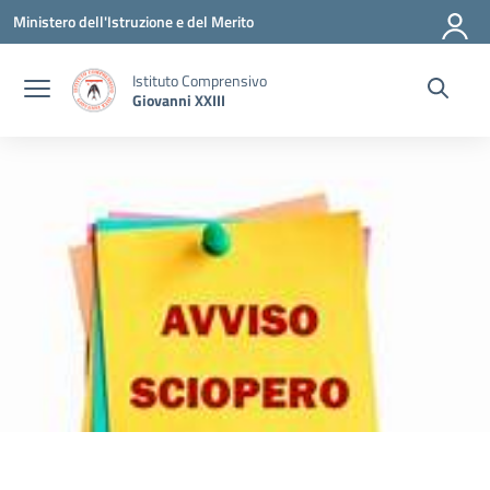
Vai ai contenuti
Vai al menu di navigazione
Vai al footer
Ministero dell'Istruzione e del Merito
Istituto Comprensivo
Giovanni XXIII