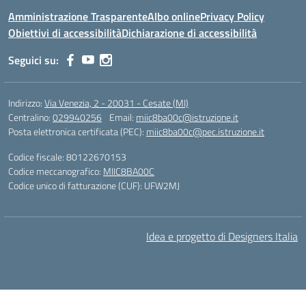
Amministrazione Trasparente
Albo online
Privacy Policy
Obiettivi di accessibilità
Dichiarazione di accessibilità
Seguici su:
Indirizzo:
Via Venezia, 2 - 20031 - Cesate (MI)
Centralino:
029940256
Email:
miic8ba00c@istruzione.it
Posta elettronica certificata (PEC):
miic8ba00c@pec.istruzione.it
Codice fiscale: 80122670153
Codice meccanografico:
MIIC8BA00C
Codice unico di fatturazione (CUF): UFW2MJ
Idea e progetto di Designers Italia