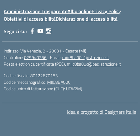
Amministrazione Trasparente
Albo online
Privacy Policy
Obiettivi di accessibilità
Dichiarazione di accessibilità
Seguici su:
Indirizzo:
Via Venezia, 2 - 20031 - Cesate (MI)
Centralino:
029940256
Email:
miic8ba00c@istruzione.it
Posta elettronica certificata (PEC):
miic8ba00c@pec.istruzione.it
Codice fiscale: 80122670153
Codice meccanografico:
MIIC8BA00C
Codice unico di fatturazione (CUF): UFW2MJ
Idea e progetto di Designers Italia