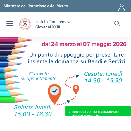
Vai ai contenuti
Vai al menu di navigazione
Vai al footer
Ministero dell'Istruzione e del Merito
Istituto Comprensivo
Giovanni XXIII