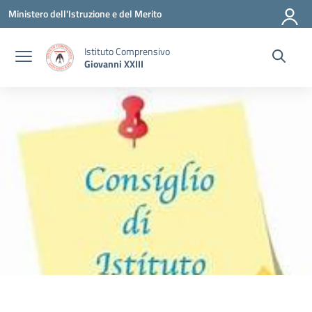
Vai ai contenuti
Vai al menu di navigazione
Vai al footer
Ministero dell'Istruzione e del Merito
Istituto Comprensivo
Giovanni XXIII