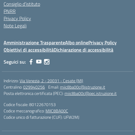
Consiglio d’istituto
PNRR
Privacy Policy
Note Legali
Amministrazione Trasparente
Albo online
Privacy Policy
Obiettivi di accessibilità
Dichiarazione di accessibilità
Seguici su:
Indirizzo:
Via Venezia, 2 - 20031 - Cesate (MI)
Centralino:
029940256
Email:
miic8ba00c@istruzione.it
Posta elettronica certificata (PEC):
miic8ba00c@pec.istruzione.it
Codice fiscale: 80122670153
Codice meccanografico:
MIIC8BA00C
Codice unico di fatturazione (CUF): UFW2MJ