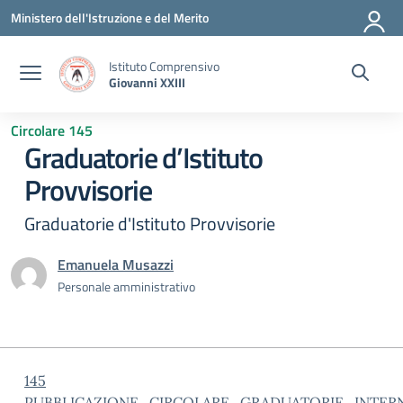
Vai ai contenuti
Vai al menu di navigazione
Vai al footer
Ministero dell'Istruzione e del Merito
Istituto Comprensivo
Giovanni XXIII
Circolare 145
Graduatorie d’Istituto
Provvisorie
Graduatorie d'Istituto Provvisorie
Emanuela Musazzi
Personale amministrativo
145
PUBBLICAZIONE_CIRCOLARE_GRADUATORIE_INTER