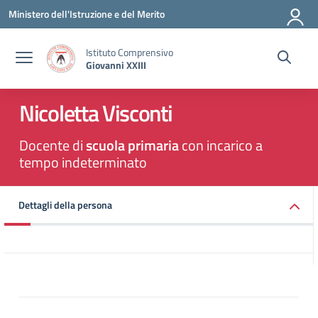
Vai ai contenuti
Vai al menu di navigazione
Vai al footer
Ministero dell'Istruzione e del Merito
Istituto Comprensivo
Giovanni XXIII
Nicoletta Visconti
Docente di
scuola primaria
con incarico a
tempo indeterminato
Dettagli della persona