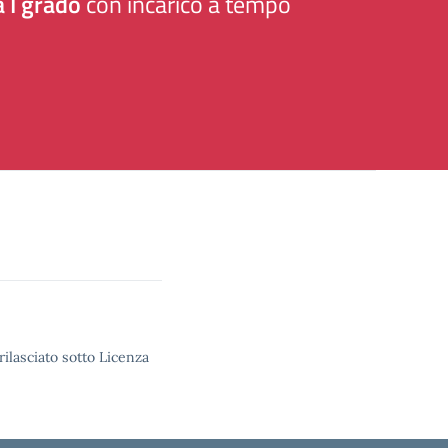
 I grado
con incarico a tempo
rilasciato sotto Licenza