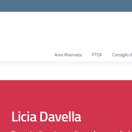
Area Riservata
PTOF
Consiglio d
Licia Davella