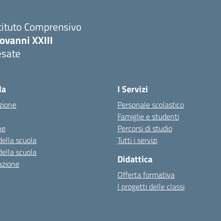
tituto Comprensivo
ovanni XXIII
esate
la
I Servizi
zione
Personale scolastico
Famiglie e studenti
ne
Percorsi di studio
della scuola
Tutti i servizi
della scuola
Didattica
azione
Offerta formativa
I progetti delle classi