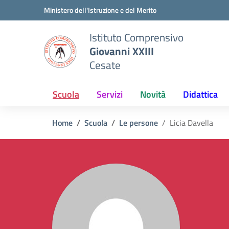
Vai ai contenuti
Vai al menu di navigazione
Vai al footer
Ministero dell'Istruzione e del Merito
Istituto Comprensivo
Giovanni XXIII
Cesate
Scuola
Servizi
Novità
Didattica
Home
Scuola
Le persone
Licia Davella