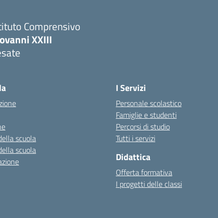
tituto Comprensivo
ovanni XXIII
esate
la
I Servizi
zione
Personale scolastico
Famiglie e studenti
ne
Percorsi di studio
della scuola
Tutti i servizi
della scuola
Didattica
azione
Offerta formativa
I progetti delle classi