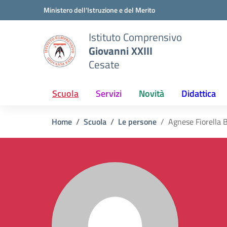
Vai ai contenuti
Vai al menu di navigazione
Vai al footer
Ministero dell'Istruzione e del Merito
Istituto Comprensivo
Giovanni XXIII
Cesate
Scuola
Servizi
Novità
Didattica
Home
Scuola
Le persone
Agnese Fiorella 