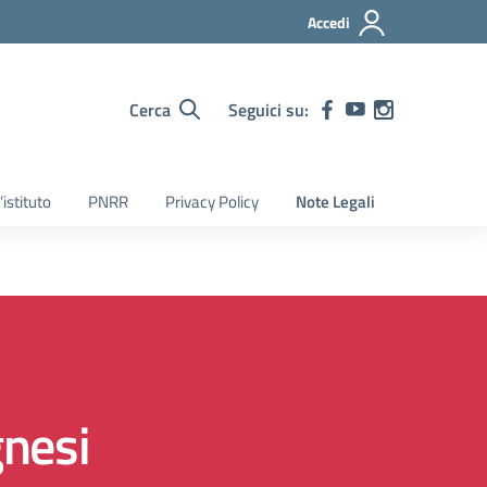
Accedi
Cerca
Seguici su:
’istituto
PNRR
Privacy Policy
Note Legali
gnesi